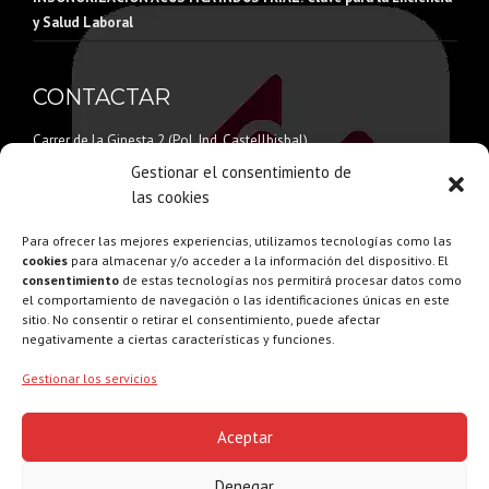
y Salud Laboral
CONTACTAR
Carrer de la Ginesta 2 (Pol. Ind. Castellbisbal)
08755 Castellbisbal – Barcelona
Gestionar el consentimiento de
Tel:
935 872 307
las cookies
Email:
info@acusticaamida.es
Para ofrecer las mejores experiencias, utilizamos tecnologías como las
Web:
www.acusticaamida.es
cookies
para almacenar y/o acceder a la información del dispositivo. El
consentimiento
de estas tecnologías nos permitirá procesar datos como
el comportamiento de navegación o las identificaciones únicas en este
sitio. No consentir o retirar el consentimiento, puede afectar
negativamente a ciertas características y funciones.
©
ACÚSTICA AMIDA - INSONORIZACIÓN ACÚSTICA Y
Gestionar los servicios
MANTENIMIENTO INDUSTRIAL
Barcelona 2025
Aviso Legal
|
Cookies
|
Política Privacidad
|
Accesibilidad
Aceptar
Denegar