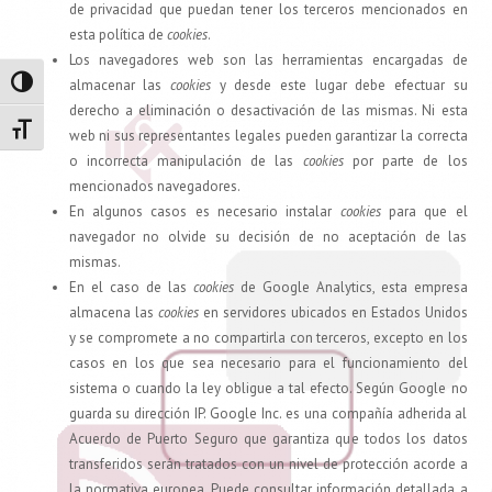
de privacidad que puedan tener los terceros mencionados en
esta política de
cookies
.
Los navegadores web son las herramientas encargadas de
almacenar las
cookies
y desde este lugar debe efectuar su
Alternar alto contraste
derecho a eliminación o desactivación de las mismas. Ni esta
Alternar tamaño de letra
web ni sus representantes legales pueden garantizar la correcta
o incorrecta manipulación de las
cookies
por parte de los
mencionados navegadores.
En algunos casos es necesario instalar
cookies
para que el
navegador no olvide su decisión de no aceptación de las
mismas.
En el caso de las
cookies
de Google Analytics, esta empresa
almacena las
cookies
en servidores ubicados en Estados Unidos
y se compromete a no compartirla con terceros, excepto en los
casos en los que sea necesario para el funcionamiento del
sistema o cuando la ley obligue a tal efecto. Según Google no
guarda su dirección IP. Google Inc. es una compañía adherida al
Acuerdo de Puerto Seguro que garantiza que todos los datos
transferidos serán tratados con un nivel de protección acorde a
la normativa europea. Puede consultar información detallada a