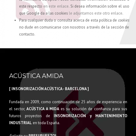
este respecto
en este enlace
. Si desea información sobre el uso
que Google da a las cookies
le adjuntamos este otro enlace
.
Para cualquier duda o consulta acerca de esta política de
cookies
no dude en comunicarse con nosotros a través de la sección de
contacto.
ACÚSTICA AMIDA
[ INSONORIZACIÓN ACÚSTICA - BARCELONA ]
Fundada en 2009, como continuación de 25 años de experiencia en
el sector,
ACÚSTICA A MIDA
es su solución de confianza para sus
futuros proyectos de
INSONORIZACIÓN y MANTENIMIENTO
INDUSTRIAL
en toda España.
¡Solicite su
PRESUPUESTO!