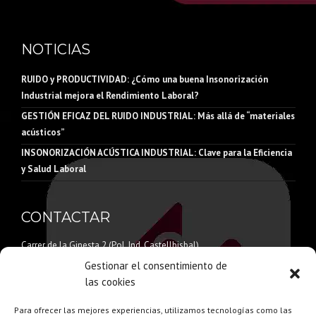
NOTICIAS
RUIDO y PRODUCTIVIDAD: ¿Cómo una buena Insonorización
Industrial mejora el Rendimiento Laboral?
GESTIÓN EFICAZ DEL RUIDO INDUSTRIAL: Más allá de “materiales
acústicos”
INSONORIZACIÓN ACÚSTICA INDUSTRIAL: Clave para la Eficiencia
y Salud Laboral
CONTACTAR
Carrer de la Ginesta 2 (Pol. Ind. Castellbisbal)
08755 Castellbisbal – Barcelona
Gestionar el consentimiento de
Tel:
935 872 307
las cookies
Email:
info@acusticaamida.es
Para ofrecer las mejores experiencias, utilizamos tecnologías como las