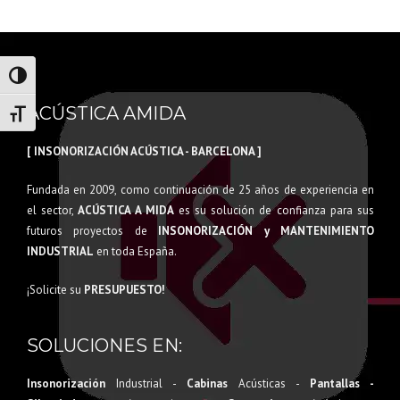
Alternar alto contraste
ACÚSTICA AMIDA
Alternar tamaño de letra
[ INSONORIZACIÓN ACÚSTICA - BARCELONA ]
Fundada en 2009, como continuación de 25 años de experiencia en
el sector,
ACÚSTICA A MIDA
es su solución de confianza para sus
futuros proyectos de
INSONORIZACIÓN y MANTENIMIENTO
INDUSTRIAL
en toda España.
¡Solicite su
PRESUPUESTO!
SOLUCIONES EN:
Insonorización
Industrial -
Cabinas
Acústicas -
Pantallas -