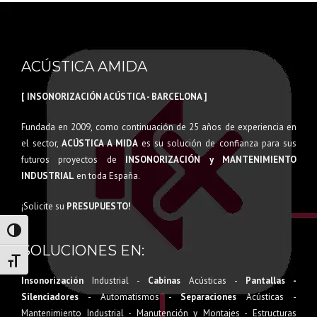
ACÚSTICA AMIDA
[ INSONORIZACIÓN ACÚSTICA - BARCELONA ]
Fundada en 2009, como continuación de 25 años de experiencia en
el sector,
ACÚSTICA A MIDA
es su solución de confianza para sus
futuros proyectos de
INSONORIZACIÓN y MANTENIMIENTO
INDUSTRIAL
en toda España.
¡Solicite su
PRESUPUESTO!
Alternar alto contraste
SOLUCIONES EN:
Alternar tamaño de letra
Insonorización
Industrial -
Cabinas
Acústicas -
Pantallas -
Silenciadores
- Automatismos -
Separaciones
Acústicas -
Mantenimiento Industrial - Manutención y Montajes - Estructuras