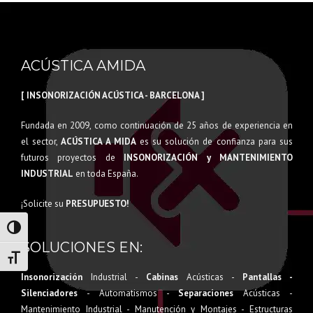
ACÚSTICA AMIDA
[ INSONORIZACIÓN ACÚSTICA - BARCELONA ]
Fundada en 2009, como continuación de 25 años de experiencia en
el sector,
ACÚSTICA A MIDA
es su solución de confianza para sus
futuros proyectos de
INSONORIZACIÓN y MANTENIMIENTO
INDUSTRIAL
en toda España.
¡Solicite su
PRESUPUESTO!
Alternar alto contraste
SOLUCIONES EN:
Alternar tamaño de letra
Insonorización
Industrial -
Cabinas
Acústicas -
Pantallas -
Silenciadores
- Automatismos -
Separaciones
Acústicas -
Mantenimiento Industrial - Manutención y Montajes - Estructuras